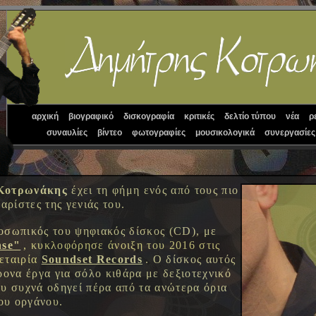
αρχική
βιογραφικό
δισκογραφία
κριτικές
δελτίο τύπου
νέα
ρ
συναυλίες
βίντεο
φωτογραφίες
μουσικολογικά
συνεργασίες
Κοτρωνάκης
έχει τη φήμη ενός από τους πιο
αρίστες της γενιάς του.
οσωπικός του ψηφιακός δίσκος (CD), με
nse"
, κυκλοφόρησε άνοιξη του 2016 στις
εταιρία
Soundset Records
. Ο δίσκος αυτός
ρονα έργα για σόλο κιθάρα με δεξιοτεχνικό
υ συχνά οδηγεί πέρα από τα ανώτερα όρια
του οργάνου.