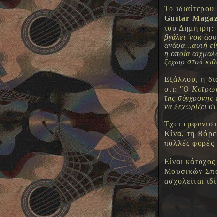
Το ιδιαίτερου
Guitar Magaz
του Δημήτρη:
βγάλει 'νοκ άο
ανάσα...αυτή ε
η οποία αιχμαλ
ξεχωριστού κιθ
Εξάλλου, η δι
οτι:
"Ο Κοτρωνά
της σύγχρονης 
να ξεχωρίζει σ
Έχει εμφανιστ
Κίνα, τη Βόρε
πολλές φορές 
Είναι κάτοχος
Μουσικών Σπο
ασχολείται ιδ