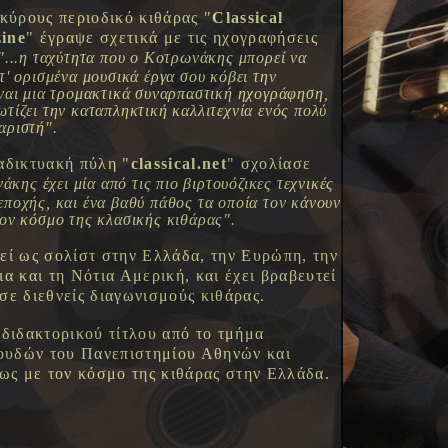
 κύρους περιοδικό κιθάρας "
Classical
ine
" έγραψε σχετικά με τις ηχογραφήσεις
"...η ταχύτητα που ο Κοτρωνάκης μπορεί να
υτ' ορισμένα μουσικά έργα σου κόβει την
ίναι μια τρομακτικά συναρπαστική ηχογράφηση,
ωτίζει την καταπληκτική καλλιτεχνία ενός πολύ
αριστή".
αδικτυακή πύλη "
classical.net
" σχολίασε
κης έχει μία από τις πιο βιρτουόζικες τεχνικές
εποχής, και ένα βαθύ πάθος τα οποία τον κάνουν
τον κόσμο της κλασικής κιθάρας".
εί ως σολίστ στην Ελλάδα, την Ευρώπη, την
ια και τη Νότια Αμερική, και έχει βραβευτεί
σε διεθνείς διαγωνισμούς κιθάρας.
 διδακτορικού τίτλου από το τμήμα
υδών του Πανεπιστημίου Αθηνών και
ίως με τον κόσμο της κιθάρας στην Ελλάδα.